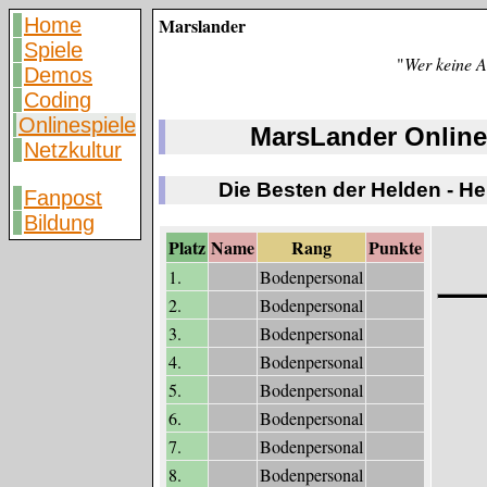
Home
Marslander
Spiele
"
Wer keine A
Demos
Coding
Onlinespiele
MarsLander Online
Netzkultur
Die Besten der Helden - H
Fanpost
Bildung
Platz
Name
Rang
Punkte
1.
Bodenpersonal
2.
Bodenpersonal
3.
Bodenpersonal
4.
Bodenpersonal
5.
Bodenpersonal
6.
Bodenpersonal
7.
Bodenpersonal
8.
Bodenpersonal