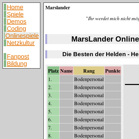
Home
Marslander
Spiele
"
Ihr werdet mich nicht mö
Demos
Coding
Onlinespiele
MarsLander Online
Netzkultur
Die Besten der Helden - H
Fanpost
Bildung
Platz
Name
Rang
Punkte
1.
Bodenpersonal
2.
Bodenpersonal
3.
Bodenpersonal
4.
Bodenpersonal
5.
Bodenpersonal
6.
Bodenpersonal
7.
Bodenpersonal
8.
Bodenpersonal