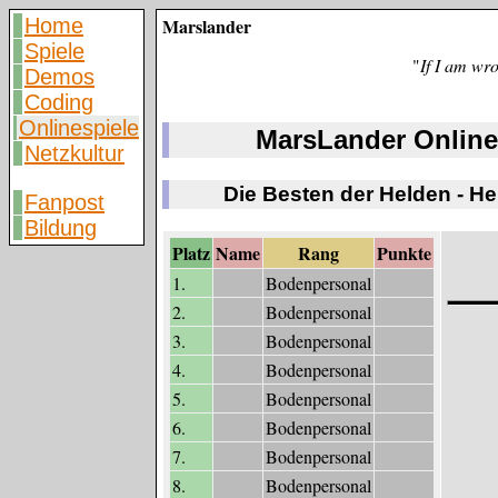
Home
Marslander
Spiele
"
If I am wr
Demos
Coding
Onlinespiele
MarsLander Online
Netzkultur
Die Besten der Helden - H
Fanpost
Bildung
Platz
Name
Rang
Punkte
1.
Bodenpersonal
2.
Bodenpersonal
3.
Bodenpersonal
4.
Bodenpersonal
5.
Bodenpersonal
6.
Bodenpersonal
7.
Bodenpersonal
8.
Bodenpersonal