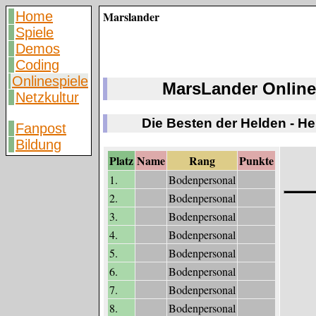
Home
Marslander
Spiele
Demos
Coding
Onlinespiele
MarsLander Online
Netzkultur
Die Besten der Helden - H
Fanpost
Bildung
Platz
Name
Rang
Punkte
1.
Bodenpersonal
2.
Bodenpersonal
3.
Bodenpersonal
4.
Bodenpersonal
5.
Bodenpersonal
6.
Bodenpersonal
7.
Bodenpersonal
8.
Bodenpersonal