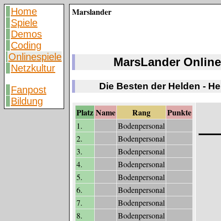
Home
Marslander
Spiele
Demos
Coding
Onlinespiele
MarsLander Online
Netzkultur
Die Besten der Helden - H
Fanpost
Bildung
Platz
Name
Rang
Punkte
1.
Bodenpersonal
2.
Bodenpersonal
3.
Bodenpersonal
4.
Bodenpersonal
5.
Bodenpersonal
6.
Bodenpersonal
7.
Bodenpersonal
8.
Bodenpersonal