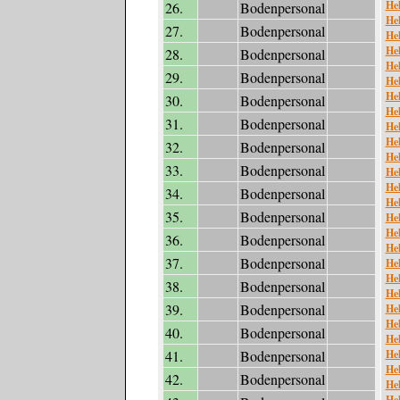
He
26.
Bodenpersonal
He
27.
Bodenpersonal
He
He
28.
Bodenpersonal
He
29.
Bodenpersonal
He
He
30.
Bodenpersonal
He
31.
Bodenpersonal
He
He
32.
Bodenpersonal
He
33.
Bodenpersonal
He
He
34.
Bodenpersonal
He
35.
Bodenpersonal
He
He
36.
Bodenpersonal
He
37.
Bodenpersonal
He
He
38.
Bodenpersonal
He
39.
Bodenpersonal
He
He
40.
Bodenpersonal
He
41.
Bodenpersonal
He
He
42.
Bodenpersonal
He
He