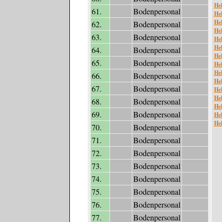
He
61.
Bodenpersonal
He
He
62.
Bodenpersonal
He
63.
Bodenpersonal
He
He
64.
Bodenpersonal
He
65.
Bodenpersonal
He
He
66.
Bodenpersonal
He
67.
Bodenpersonal
He
He
68.
Bodenpersonal
He
69.
Bodenpersonal
He
He
70.
Bodenpersonal
71.
Bodenpersonal
72.
Bodenpersonal
73.
Bodenpersonal
74.
Bodenpersonal
75.
Bodenpersonal
76.
Bodenpersonal
77.
Bodenpersonal