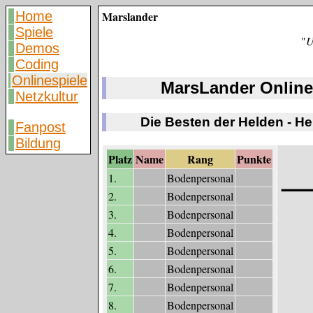
Home
Marslander
Spiele
"
U
Demos
Coding
Onlinespiele
MarsLander Online
Netzkultur
Die Besten der Helden - H
Fanpost
Bildung
Platz
Name
Rang
Punkte
1.
Bodenpersonal
2.
Bodenpersonal
3.
Bodenpersonal
4.
Bodenpersonal
5.
Bodenpersonal
6.
Bodenpersonal
7.
Bodenpersonal
8.
Bodenpersonal