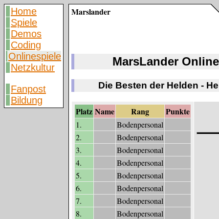
Home
Marslander
Spiele
Demos
Coding
Onlinespiele
MarsLander Online
Netzkultur
Die Besten der Helden - H
Fanpost
Bildung
Platz
Name
Rang
Punkte
1.
Bodenpersonal
2.
Bodenpersonal
3.
Bodenpersonal
4.
Bodenpersonal
5.
Bodenpersonal
6.
Bodenpersonal
7.
Bodenpersonal
8.
Bodenpersonal