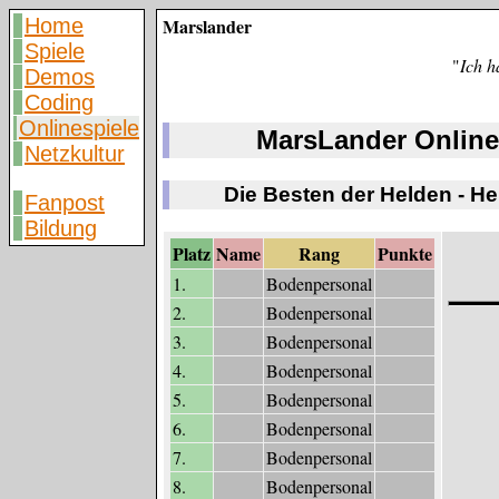
Home
Marslander
Spiele
"
Ich h
Demos
Coding
Onlinespiele
MarsLander Online
Netzkultur
Die Besten der Helden - H
Fanpost
Bildung
Platz
Name
Rang
Punkte
1.
Bodenpersonal
2.
Bodenpersonal
3.
Bodenpersonal
4.
Bodenpersonal
5.
Bodenpersonal
6.
Bodenpersonal
7.
Bodenpersonal
8.
Bodenpersonal