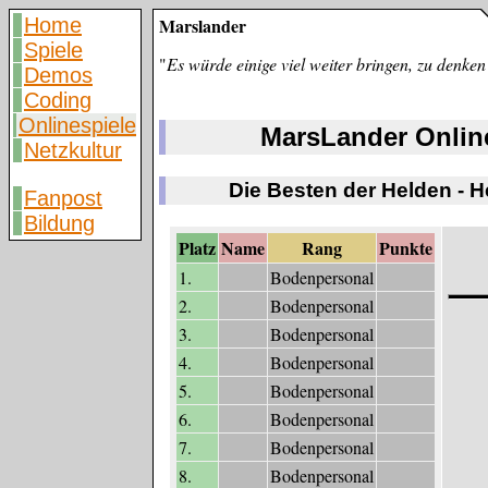
Home
Marslander
Spiele
"
Es würde einige viel weiter bringen, zu denken
Demos
Coding
Onlinespiele
MarsLander Onlin
Netzkultur
Die Besten der Helden - 
Fanpost
Bildung
Platz
Name
Rang
Punkte
1.
Bodenpersonal
2.
Bodenpersonal
3.
Bodenpersonal
4.
Bodenpersonal
5.
Bodenpersonal
6.
Bodenpersonal
7.
Bodenpersonal
8.
Bodenpersonal