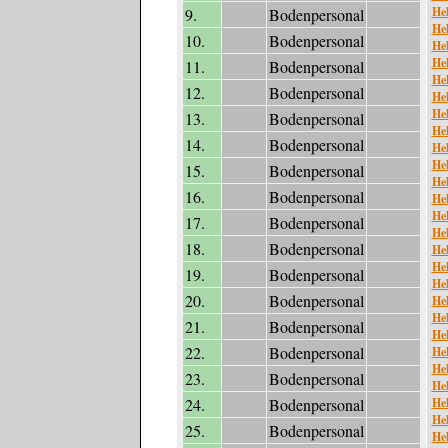
He
9.
Bodenpersonal
He
10.
Bodenpersonal
He
He
11.
Bodenpersonal
He
12.
Bodenpersonal
He
He
13.
Bodenpersonal
He
14.
Bodenpersonal
He
He
15.
Bodenpersonal
He
16.
Bodenpersonal
He
He
17.
Bodenpersonal
He
18.
Bodenpersonal
He
He
19.
Bodenpersonal
He
20.
Bodenpersonal
He
He
21.
Bodenpersonal
He
22.
Bodenpersonal
He
He
23.
Bodenpersonal
He
24.
Bodenpersonal
He
He
25.
Bodenpersonal
He