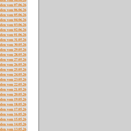
lden vom 07.06.26
lden vom 06.06.26
lden vom 05.06.26
lden vom 04.06.26
lden vom 03.06.26
lden vom 02.06.26
lden vom 01.06.26
lden vom 31.05.26
lden vom 30.05.26
lden vom 29.05.26
lden vom 28.05.26
lden vom 27.05.26
lden vom 26.05.26
lden vom 25.05.26
lden vom 24.05.26
lden vom 23.05.26
lden vom 22.05.26
lden vom 21.05.26
lden vom 20.05.26
lden vom 19.05.26
lden vom 18.05.26
lden vom 17.05.26
lden vom 16.05.26
lden vom 15.05.26
lden vom 14.05.26
lden vom 13.05.26