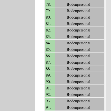
78.
Bodenpersonal
79.
Bodenpersonal
80.
Bodenpersonal
81.
Bodenpersonal
82.
Bodenpersonal
83.
Bodenpersonal
84.
Bodenpersonal
85.
Bodenpersonal
86.
Bodenpersonal
87.
Bodenpersonal
88.
Bodenpersonal
89.
Bodenpersonal
90.
Bodenpersonal
91.
Bodenpersonal
92.
Bodenpersonal
93.
Bodenpersonal
94.
Bodenpersonal