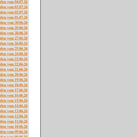
lden vom 04.07.26
lden vom 03.07.26
lden vom 02.07.26
lden vom 01.07.26
lden vom 30.06.26
lden vom 29.06.26
lden vom 28.06.26
lden vom 27.06.26
lden vom 26.06.26
lden vom 25.06.26
lden vom 24.06.26
lden vom 23.06.26
lden vom 22.06.26
lden vom 21.06.26
lden vom 20.06.26
lden vom 19.06.26
lden vom 18.06.26
lden vom 17.06.26
lden vom 16.06.26
lden vom 15.06.26
lden vom 14.06.26
lden vom 13.06.26
lden vom 12.06.26
lden vom 11.06.26
lden vom 10.06.26
lden vom 09.06.26
lden vom 08.06.26