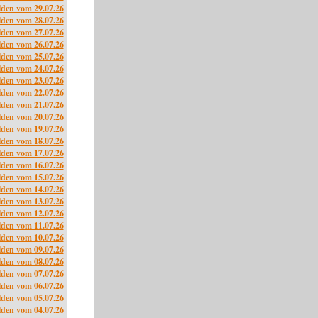
lden vom 29.07.26
lden vom 28.07.26
lden vom 27.07.26
lden vom 26.07.26
lden vom 25.07.26
lden vom 24.07.26
lden vom 23.07.26
lden vom 22.07.26
lden vom 21.07.26
lden vom 20.07.26
lden vom 19.07.26
lden vom 18.07.26
lden vom 17.07.26
lden vom 16.07.26
lden vom 15.07.26
lden vom 14.07.26
lden vom 13.07.26
lden vom 12.07.26
lden vom 11.07.26
lden vom 10.07.26
lden vom 09.07.26
lden vom 08.07.26
lden vom 07.07.26
lden vom 06.07.26
lden vom 05.07.26
lden vom 04.07.26