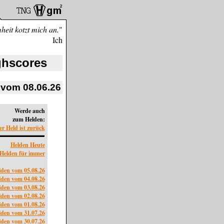
eit kotzt mich an.
"
Ich
ghscores
 vom 08.06.26
Werde auch
zum Helden:
er Held ist zurück
Helden Heute
Helden für immer
lden vom 05.08.26
lden vom 04.08.26
lden vom 03.08.26
lden vom 02.08.26
lden vom 01.08.26
lden vom 31.07.26
lden vom 30.07.26