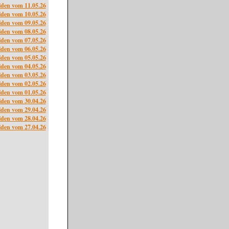
lden vom 11.05.26
lden vom 10.05.26
lden vom 09.05.26
lden vom 08.05.26
lden vom 07.05.26
lden vom 06.05.26
lden vom 05.05.26
lden vom 04.05.26
lden vom 03.05.26
lden vom 02.05.26
lden vom 01.05.26
lden vom 30.04.26
lden vom 29.04.26
lden vom 28.04.26
lden vom 27.04.26