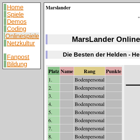
Home
Marslander
Spiele
"
Demos
Coding
Onlinespiele
MarsLander Online
Netzkultur
Die Besten der Helden - H
Fanpost
Bildung
Platz
Name
Rang
Punkte
1.
Bodenpersonal
2.
Bodenpersonal
3.
Bodenpersonal
4.
Bodenpersonal
5.
Bodenpersonal
6.
Bodenpersonal
7.
Bodenpersonal
8.
Bodenpersonal