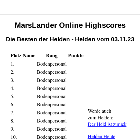
MarsLander Online Highscores
Die Besten der Helden - Helden vom 03.11.23
Platz
Name
Rang
Punkte
1.
Bodenpersonal
2.
Bodenpersonal
3.
Bodenpersonal
4.
Bodenpersonal
5.
Bodenpersonal
6.
Bodenpersonal
Werde auch
7.
Bodenpersonal
zum Helden:
8.
Bodenpersonal
Der Held ist zurück
9.
Bodenpersonal
Helden Heute
10.
Bodenpersonal