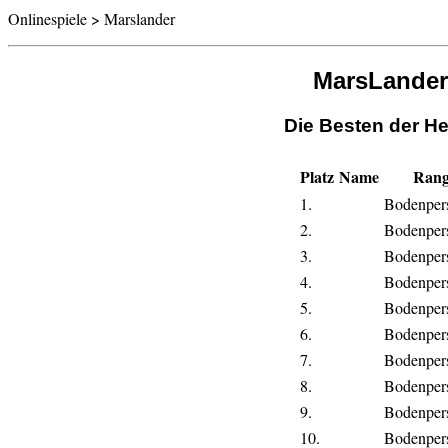
Onlinespiele > Marslander
MarsLander
Die Besten der He
Platz
Name
Ran
1.
Bodenper
2.
Bodenper
3.
Bodenper
4.
Bodenper
5.
Bodenper
6.
Bodenper
7.
Bodenper
8.
Bodenper
9.
Bodenper
10.
Bodenper