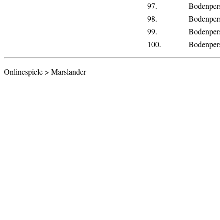
97.
Bodenper
98.
Bodenper
99.
Bodenper
100.
Bodenper
Onlinespiele > Marslander