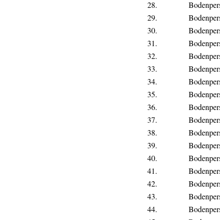
28.
Bodenper
29.
Bodenper
30.
Bodenper
31.
Bodenper
32.
Bodenper
33.
Bodenper
34.
Bodenper
35.
Bodenper
36.
Bodenper
37.
Bodenper
38.
Bodenper
39.
Bodenper
40.
Bodenper
41.
Bodenper
42.
Bodenper
43.
Bodenper
44.
Bodenper