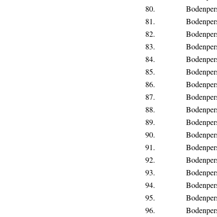
80.
Bodenper
81.
Bodenper
82.
Bodenper
83.
Bodenper
84.
Bodenper
85.
Bodenper
86.
Bodenper
87.
Bodenper
88.
Bodenper
89.
Bodenper
90.
Bodenper
91.
Bodenper
92.
Bodenper
93.
Bodenper
94.
Bodenper
95.
Bodenper
96.
Bodenper