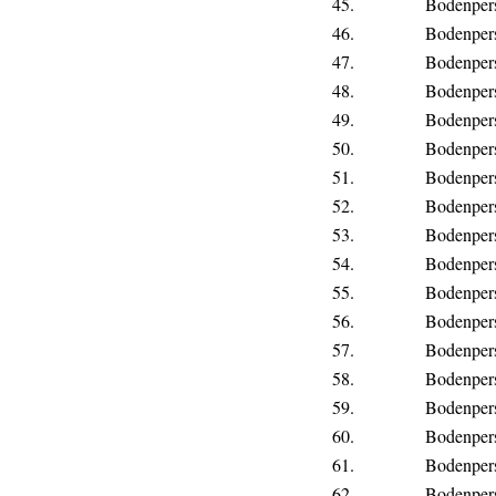
45.
Bodenper
46.
Bodenper
47.
Bodenper
48.
Bodenper
49.
Bodenper
50.
Bodenper
51.
Bodenper
52.
Bodenper
53.
Bodenper
54.
Bodenper
55.
Bodenper
56.
Bodenper
57.
Bodenper
58.
Bodenper
59.
Bodenper
60.
Bodenper
61.
Bodenper
62.
Bodenper