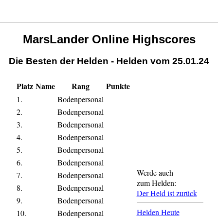
MarsLander Online Highscores
Die Besten der Helden - Helden vom 25.01.24
Platz
Name
Rang
Punkte
1.
Bodenpersonal
2.
Bodenpersonal
3.
Bodenpersonal
4.
Bodenpersonal
5.
Bodenpersonal
6.
Bodenpersonal
Werde auch
7.
Bodenpersonal
zum Helden:
8.
Bodenpersonal
Der Held ist zurück
9.
Bodenpersonal
Helden Heute
10.
Bodenpersonal