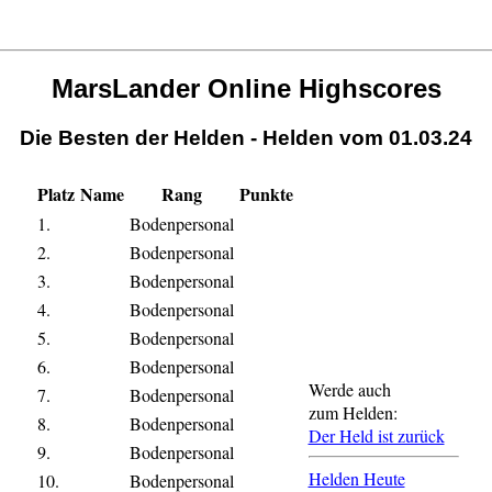
MarsLander Online Highscores
Die Besten der Helden - Helden vom 01.03.24
Platz
Name
Rang
Punkte
1.
Bodenpersonal
2.
Bodenpersonal
3.
Bodenpersonal
4.
Bodenpersonal
5.
Bodenpersonal
6.
Bodenpersonal
Werde auch
7.
Bodenpersonal
zum Helden:
8.
Bodenpersonal
Der Held ist zurück
9.
Bodenpersonal
Helden Heute
10.
Bodenpersonal