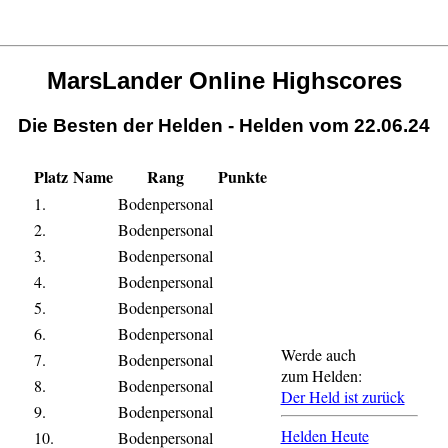
MarsLander Online Highscores
Die Besten der Helden - Helden vom 22.06.24
Platz
Name
Rang
Punkte
1.
Bodenpersonal
2.
Bodenpersonal
3.
Bodenpersonal
4.
Bodenpersonal
5.
Bodenpersonal
6.
Bodenpersonal
Werde auch
7.
Bodenpersonal
zum Helden:
8.
Bodenpersonal
Der Held ist zurück
9.
Bodenpersonal
Helden Heute
10.
Bodenpersonal