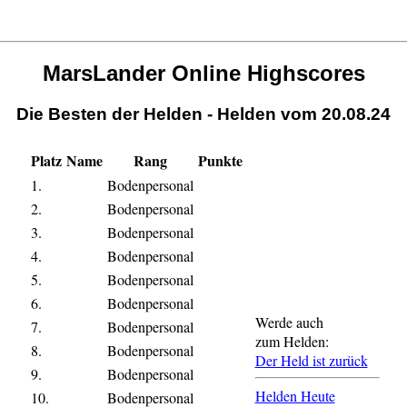
MarsLander Online Highscores
Die Besten der Helden - Helden vom 20.08.24
Platz
Name
Rang
Punkte
1.
Bodenpersonal
2.
Bodenpersonal
3.
Bodenpersonal
4.
Bodenpersonal
5.
Bodenpersonal
6.
Bodenpersonal
Werde auch
7.
Bodenpersonal
zum Helden:
8.
Bodenpersonal
Der Held ist zurück
9.
Bodenpersonal
Helden Heute
10.
Bodenpersonal