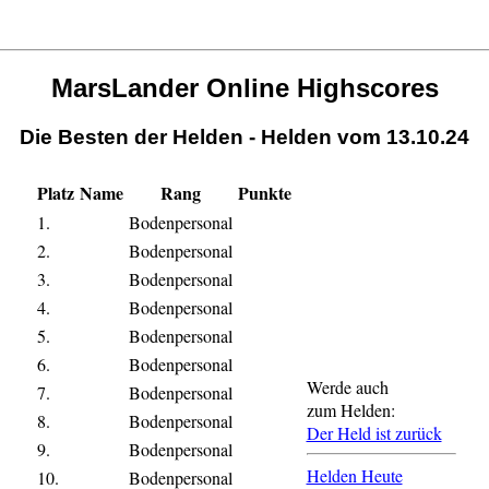
MarsLander Online Highscores
Die Besten der Helden - Helden vom 13.10.24
Platz
Name
Rang
Punkte
1.
Bodenpersonal
2.
Bodenpersonal
3.
Bodenpersonal
4.
Bodenpersonal
5.
Bodenpersonal
6.
Bodenpersonal
Werde auch
7.
Bodenpersonal
zum Helden:
8.
Bodenpersonal
Der Held ist zurück
9.
Bodenpersonal
Helden Heute
10.
Bodenpersonal