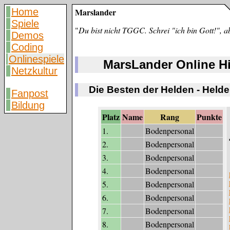
Home
Marslander
Spiele
"
Du bist nicht TGGC. Schrei "ich bin Gott!", 
Demos
Coding
Onlinespiele
MarsLander Online H
Netzkultur
Die Besten der Helden - Held
Fanpost
Bildung
Platz
Name
Rang
Punkte
1.
Bodenpersonal
2.
Bodenpersonal
3.
Bodenpersonal
4.
Bodenpersonal
5.
Bodenpersonal
6.
Bodenpersonal
7.
Bodenpersonal
8.
Bodenpersonal