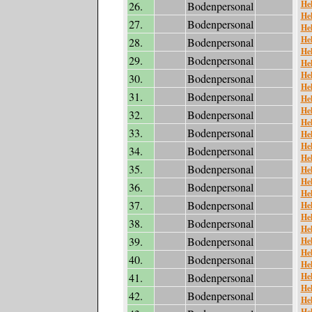
He
26.
Bodenpersonal
He
27.
Bodenpersonal
He
He
28.
Bodenpersonal
He
29.
Bodenpersonal
He
He
30.
Bodenpersonal
He
31.
Bodenpersonal
He
He
32.
Bodenpersonal
He
33.
Bodenpersonal
He
He
34.
Bodenpersonal
He
35.
Bodenpersonal
He
He
36.
Bodenpersonal
He
37.
Bodenpersonal
He
He
38.
Bodenpersonal
He
39.
Bodenpersonal
He
He
40.
Bodenpersonal
He
41.
Bodenpersonal
He
He
42.
Bodenpersonal
He
He