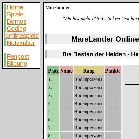
Home
Marslander
Spiele
"
Du bist nicht TGGC. Schrei "ich bin 
Demos
Coding
Onlinespiele
MarsLander Online
Netzkultur
Die Besten der Helden - H
Fanpost
Bildung
Platz
Name
Rang
Punkte
1.
Bodenpersonal
2.
Bodenpersonal
3.
Bodenpersonal
4.
Bodenpersonal
5.
Bodenpersonal
6.
Bodenpersonal
7.
Bodenpersonal
8.
Bodenpersonal