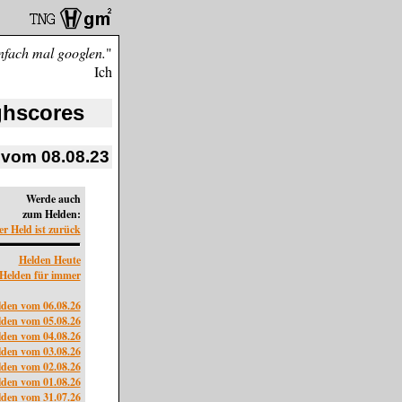
nfach mal googlen.
"
Ich
ghscores
 vom 08.08.23
Werde auch
zum Helden:
er Held ist zurück
Helden Heute
Helden für immer
lden vom 06.08.26
lden vom 05.08.26
lden vom 04.08.26
lden vom 03.08.26
lden vom 02.08.26
lden vom 01.08.26
lden vom 31.07.26