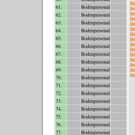
He
61.
Bodenpersonal
He
He
62.
Bodenpersonal
He
63.
Bodenpersonal
He
He
64.
Bodenpersonal
He
65.
Bodenpersonal
He
He
66.
Bodenpersonal
He
67.
Bodenpersonal
He
He
68.
Bodenpersonal
He
69.
Bodenpersonal
He
He
70.
Bodenpersonal
71.
Bodenpersonal
72.
Bodenpersonal
73.
Bodenpersonal
74.
Bodenpersonal
75.
Bodenpersonal
76.
Bodenpersonal
77.
Bodenpersonal