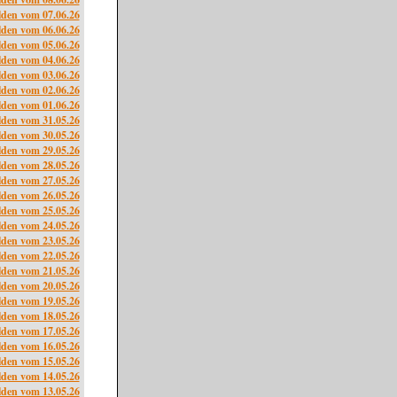
lden vom 07.06.26
lden vom 06.06.26
lden vom 05.06.26
lden vom 04.06.26
lden vom 03.06.26
lden vom 02.06.26
lden vom 01.06.26
lden vom 31.05.26
lden vom 30.05.26
lden vom 29.05.26
lden vom 28.05.26
lden vom 27.05.26
lden vom 26.05.26
lden vom 25.05.26
lden vom 24.05.26
lden vom 23.05.26
lden vom 22.05.26
lden vom 21.05.26
lden vom 20.05.26
lden vom 19.05.26
lden vom 18.05.26
lden vom 17.05.26
lden vom 16.05.26
lden vom 15.05.26
lden vom 14.05.26
lden vom 13.05.26