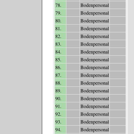
78.
Bodenpersonal
79.
Bodenpersonal
80.
Bodenpersonal
81.
Bodenpersonal
82.
Bodenpersonal
83.
Bodenpersonal
84.
Bodenpersonal
85.
Bodenpersonal
86.
Bodenpersonal
87.
Bodenpersonal
88.
Bodenpersonal
89.
Bodenpersonal
90.
Bodenpersonal
91.
Bodenpersonal
92.
Bodenpersonal
93.
Bodenpersonal
94.
Bodenpersonal