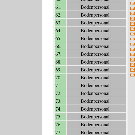
Hel
61.
Bodenpersonal
Hel
Hel
62.
Bodenpersonal
Hel
63.
Bodenpersonal
Hel
Hel
64.
Bodenpersonal
Hel
65.
Bodenpersonal
Hel
Hel
66.
Bodenpersonal
Hel
67.
Bodenpersonal
Hel
Hel
68.
Bodenpersonal
Hel
69.
Bodenpersonal
Hel
Hel
70.
Bodenpersonal
71.
Bodenpersonal
72.
Bodenpersonal
73.
Bodenpersonal
74.
Bodenpersonal
75.
Bodenpersonal
76.
Bodenpersonal
77.
Bodenpersonal