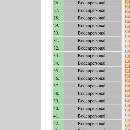
Hel
26.
Bodenpersonal
Hel
27.
Bodenpersonal
Hel
Hel
28.
Bodenpersonal
Hel
29.
Bodenpersonal
Hel
Hel
30.
Bodenpersonal
Hel
31.
Bodenpersonal
Hel
Hel
32.
Bodenpersonal
Hel
33.
Bodenpersonal
Hel
Hel
34.
Bodenpersonal
Hel
35.
Bodenpersonal
Hel
Hel
36.
Bodenpersonal
Hel
37.
Bodenpersonal
Hel
Hel
38.
Bodenpersonal
Hel
39.
Bodenpersonal
Hel
Hel
40.
Bodenpersonal
Hel
41.
Bodenpersonal
Hel
Hel
42.
Bodenpersonal
Hel
Hel