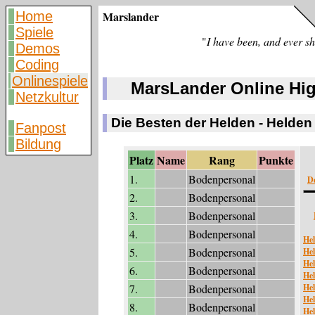
Home
Marslander
Spiele
"
I have been, and ever sha
Demos
Coding
Onlinespiele
MarsLander Online Hi
Netzkultur
Die Besten der Helden - Helden
Fanpost
Bildung
Platz
Name
Rang
Punkte
1.
Bodenpersonal
De
2.
Bodenpersonal
3.
Bodenpersonal
4.
Bodenpersonal
Hel
5.
Bodenpersonal
Hel
Hel
6.
Bodenpersonal
Hel
7.
Bodenpersonal
Hel
Hel
8.
Bodenpersonal
Hel