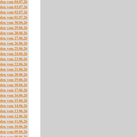
den vom 04.07.26
den vom 03.07.26
den vom 02.07.26
den vom 01.07.26
den vom 30.06.26
den vom 29.06.26
den vom 28.06.26
den vom 27.06.26
den vom 26.06.26
den vom 25.06.26
den vom 24.06.26
den vom 23.06.26
den vom 22.06.26
den vom 21.06.26
den vom 20.06.26
den vom 19.06.26
den vom 18.06.26
den vom 17.06.26
den vom 16.06.26
den vom 15.06.26
den vom 14.06.26
den vom 13.06.26
den vom 12.06.26
den vom 11.06.26
den vom 10.06.26
den vom 09.06.26
den vom 08.06.26