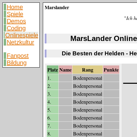
Home
Marslander
Spiele
"
Ich h
Demos
Coding
Onlinespiele
MarsLander Online
Netzkultur
Die Besten der Helden - H
Fanpost
Bildung
Platz
Name
Rang
Punkte
1.
Bodenpersonal
2.
Bodenpersonal
3.
Bodenpersonal
4.
Bodenpersonal
5.
Bodenpersonal
6.
Bodenpersonal
7.
Bodenpersonal
8.
Bodenpersonal