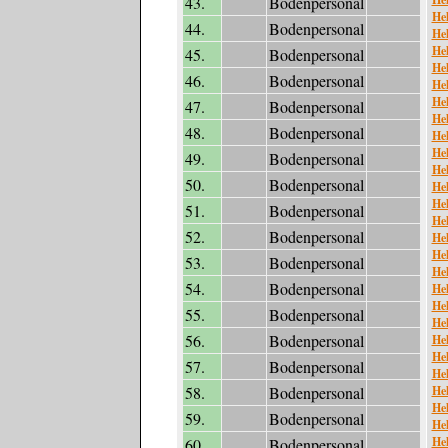
43.
Bodenpersonal
He
44.
Bodenpersonal
He
He
45.
Bodenpersonal
He
46.
Bodenpersonal
He
He
47.
Bodenpersonal
He
48.
Bodenpersonal
He
He
49.
Bodenpersonal
He
50.
Bodenpersonal
He
He
51.
Bodenpersonal
He
52.
Bodenpersonal
He
He
53.
Bodenpersonal
He
54.
Bodenpersonal
He
He
55.
Bodenpersonal
He
56.
Bodenpersonal
He
He
57.
Bodenpersonal
He
58.
Bodenpersonal
He
He
59.
Bodenpersonal
He
He
60.
Bodenpersonal