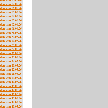
lden vom 07.06.26
lden vom 06.06.26
lden vom 05.06.26
lden vom 04.06.26
lden vom 03.06.26
lden vom 02.06.26
lden vom 01.06.26
lden vom 31.05.26
lden vom 30.05.26
lden vom 29.05.26
lden vom 28.05.26
lden vom 27.05.26
lden vom 26.05.26
lden vom 25.05.26
lden vom 24.05.26
lden vom 23.05.26
lden vom 22.05.26
lden vom 21.05.26
lden vom 20.05.26
lden vom 19.05.26
lden vom 18.05.26
lden vom 17.05.26
lden vom 16.05.26
lden vom 15.05.26
lden vom 14.05.26
lden vom 13.05.26