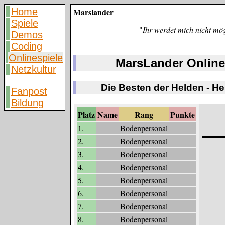
Home
Marslander
Spiele
"
Ihr werdet mich nicht mö
Demos
Coding
Onlinespiele
MarsLander Online
Netzkultur
Die Besten der Helden - H
Fanpost
Bildung
Platz
Name
Rang
Punkte
1.
Bodenpersonal
2.
Bodenpersonal
3.
Bodenpersonal
4.
Bodenpersonal
5.
Bodenpersonal
6.
Bodenpersonal
7.
Bodenpersonal
8.
Bodenpersonal