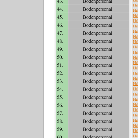
43.
Bodenpersonal
He
44.
Bodenpersonal
He
He
45.
Bodenpersonal
He
46.
Bodenpersonal
He
He
47.
Bodenpersonal
He
48.
Bodenpersonal
He
He
49.
Bodenpersonal
He
50.
Bodenpersonal
He
He
51.
Bodenpersonal
He
52.
Bodenpersonal
He
He
53.
Bodenpersonal
He
54.
Bodenpersonal
He
He
55.
Bodenpersonal
He
56.
Bodenpersonal
He
He
57.
Bodenpersonal
He
58.
Bodenpersonal
He
He
59.
Bodenpersonal
He
He
60.
Bodenpersonal