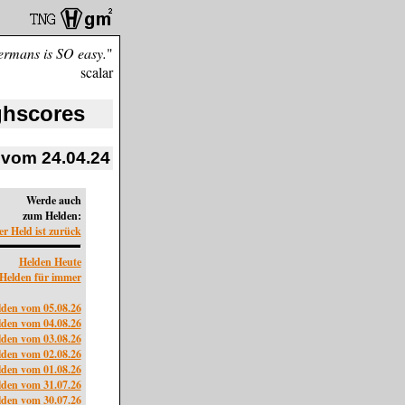
ermans is SO easy.
"
scalar
ghscores
 vom 24.04.24
Werde auch
zum Helden:
er Held ist zurück
Helden Heute
Helden für immer
lden vom 05.08.26
lden vom 04.08.26
lden vom 03.08.26
lden vom 02.08.26
lden vom 01.08.26
lden vom 31.07.26
lden vom 30.07.26