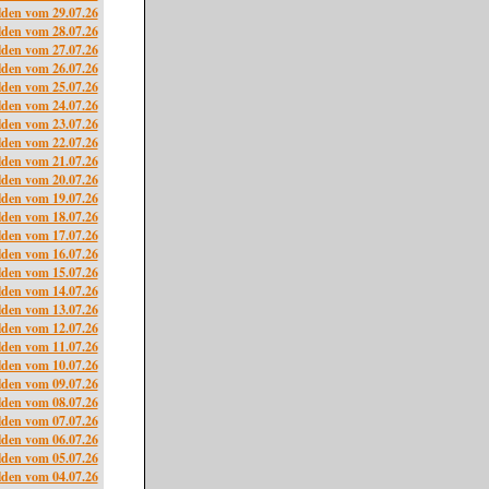
lden vom 29.07.26
lden vom 28.07.26
lden vom 27.07.26
lden vom 26.07.26
lden vom 25.07.26
lden vom 24.07.26
lden vom 23.07.26
lden vom 22.07.26
lden vom 21.07.26
lden vom 20.07.26
lden vom 19.07.26
lden vom 18.07.26
lden vom 17.07.26
lden vom 16.07.26
lden vom 15.07.26
lden vom 14.07.26
lden vom 13.07.26
lden vom 12.07.26
lden vom 11.07.26
lden vom 10.07.26
lden vom 09.07.26
lden vom 08.07.26
lden vom 07.07.26
lden vom 06.07.26
lden vom 05.07.26
lden vom 04.07.26