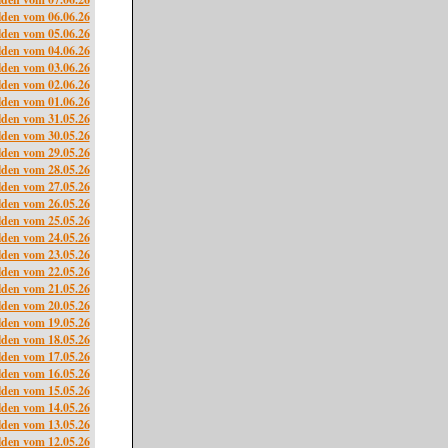
lden vom 06.06.26
lden vom 05.06.26
lden vom 04.06.26
lden vom 03.06.26
lden vom 02.06.26
lden vom 01.06.26
lden vom 31.05.26
lden vom 30.05.26
lden vom 29.05.26
lden vom 28.05.26
lden vom 27.05.26
lden vom 26.05.26
lden vom 25.05.26
lden vom 24.05.26
lden vom 23.05.26
lden vom 22.05.26
lden vom 21.05.26
lden vom 20.05.26
lden vom 19.05.26
lden vom 18.05.26
lden vom 17.05.26
lden vom 16.05.26
lden vom 15.05.26
lden vom 14.05.26
lden vom 13.05.26
lden vom 12.05.26