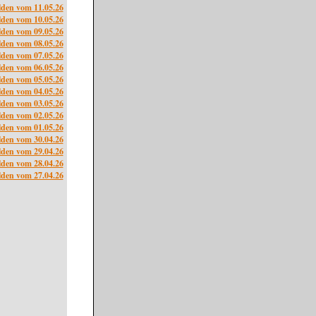
lden vom 11.05.26
lden vom 10.05.26
lden vom 09.05.26
lden vom 08.05.26
lden vom 07.05.26
lden vom 06.05.26
lden vom 05.05.26
lden vom 04.05.26
lden vom 03.05.26
lden vom 02.05.26
lden vom 01.05.26
lden vom 30.04.26
lden vom 29.04.26
lden vom 28.04.26
lden vom 27.04.26